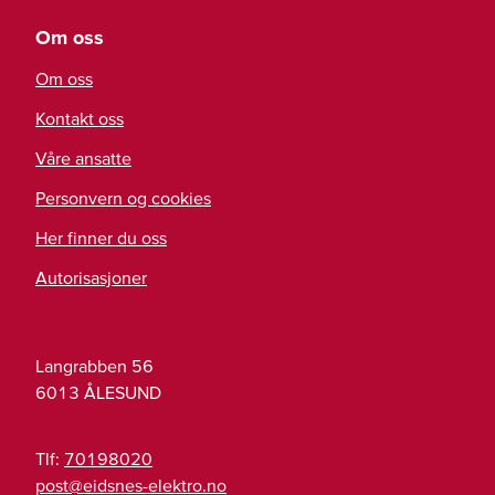
Om oss
Om oss
Kontakt oss
Våre ansatte
Personvern og cookies
Her finner du oss
Autorisasjoner
Langrabben 56
6013
ÅLESUND
Tlf:
70198020
on.ortkele-sensdie@tsop