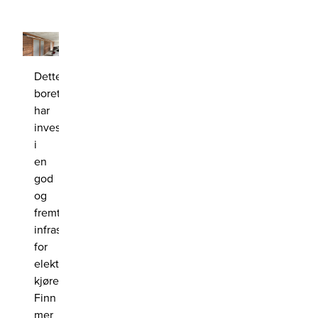
Dette
boretslaget
har
investert
i
en
god
og
fremtidsrettet
infrastruktur
for
elektriske
kjøretøy.
Finn
mer