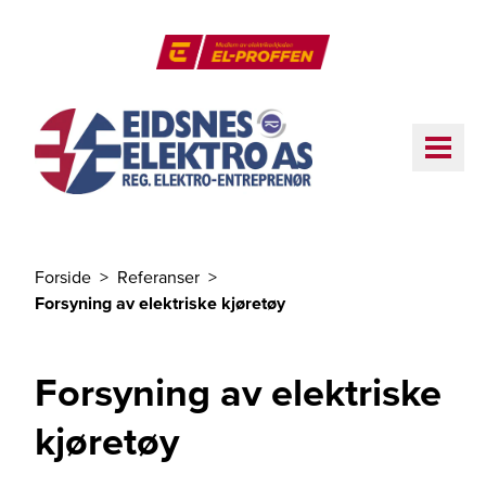
Til hovedinnhold
El-Proffen
ME
Forside
Referanser
Du er her
Forsyning av elektriske kjøretøy
Forsyning av elektriske
kjøretøy