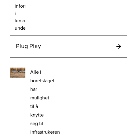
informasjon
i
lenken
under.
Plug Play
Alle i
boretslaget
har
mulighet
til å
knytte
seg til
infrastrukeren