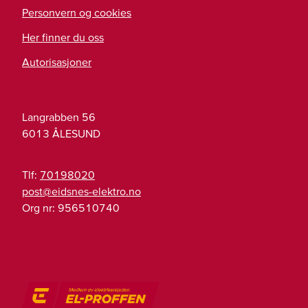
Personvern og cookies
Her finner du oss
Autorisasjoner
Langrabben 56
6013
ÅLESUND
Tlf:
70198020
on.ortkele-sensdie@tsop
Org nr:
956510740