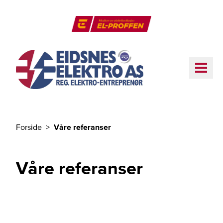
Til hovedinnhold
El-Proffen
ME
Forside
Våre referanser
Du er her
Våre referanser